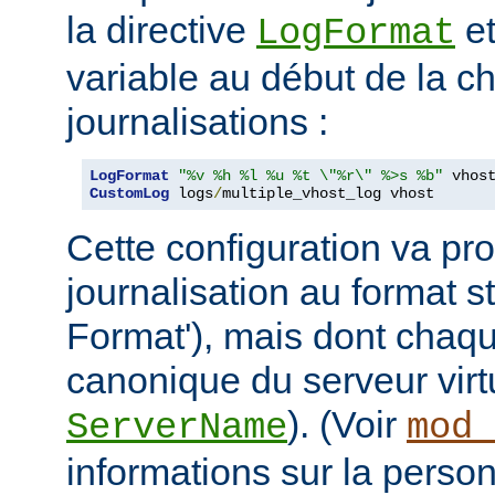
la directive
et
LogFormat
variable au début de la ch
journalisations :
LogFormat
"%v %h %l %u %t \"%r\" %>s %b"
CustomLog
 logs
/
multiple_vhost_log vhost
Cette configuration va pro
journalisation au format
Format'), mais dont chaqu
canonique du serveur virtu
). (Voir
ServerName
mod_
informations sur la person