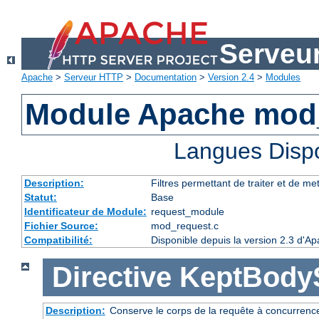
Serveu
Apache
>
Serveur HTTP
>
Documentation
>
Version 2.4
>
Modules
Module Apache mod
Langues Disp
Description:
Filtres permettant de traiter et de m
Statut:
Base
Identificateur de Module:
request_module
Fichier Source:
mod_request.c
Compatibilité:
Disponible depuis la version 2.3 d'A
Directive
KeptBody
Description:
Conserve le corps de la requête à concurrence 