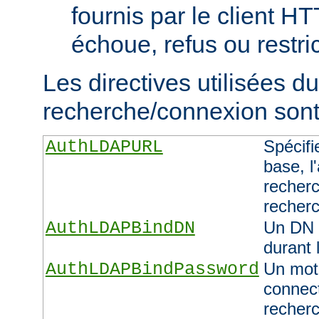
fournis par le client H
échoue, refus ou restric
Les directives utilisées d
recherche/connexion sont 
AuthLDAPURL
Spécifi
base, l'
recherc
recher
AuthLDAPBindDN
Un DN 
durant 
AuthLDAPBindPassword
Un mot 
connect
recher