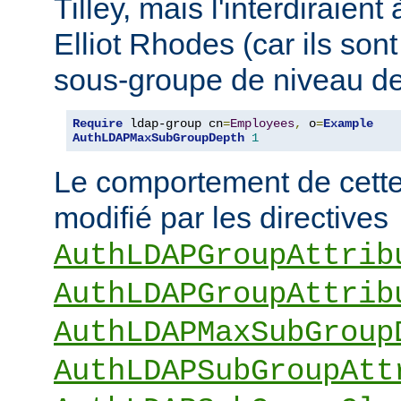
Tilley, mais l'interdiraie
Elliot Rhodes (car ils son
sous-groupe de niveau de
Require
 ldap-group cn
=
Employees
,
 o
=
Example
AuthLDAPMaxSubGroupDepth
1
Le comportement de cette 
modifié par les directives
AuthLDAPGroupAttrib
AuthLDAPGroupAttrib
AuthLDAPMaxSubGroup
AuthLDAPSubGroupAtt