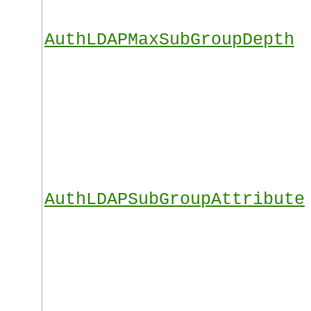
AuthLDAPMaxSubGroupDepth
AuthLDAPSubGroupAttribute