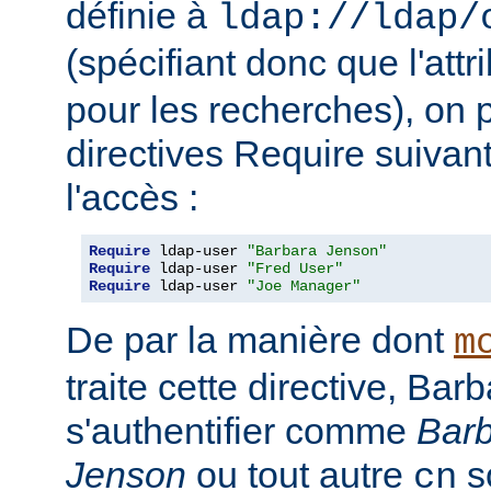
définie à
ldap://ldap/
(spécifiant donc que l'attr
pour les recherches), on p
directives Require suivan
l'accès :
Require
 ldap-user 
"Barbara Jenson"
Require
 ldap-user 
"Fred User"
Require
 ldap-user 
"Joe Manager"
De par la manière dont
m
traite cette directive, Ba
s'authentifier comme
Bar
Jenson
ou tout autre
so
cn