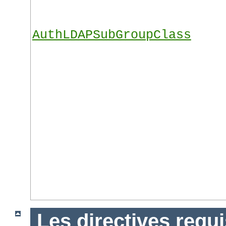
AuthLDAPSubGroupClass
Les directives requ