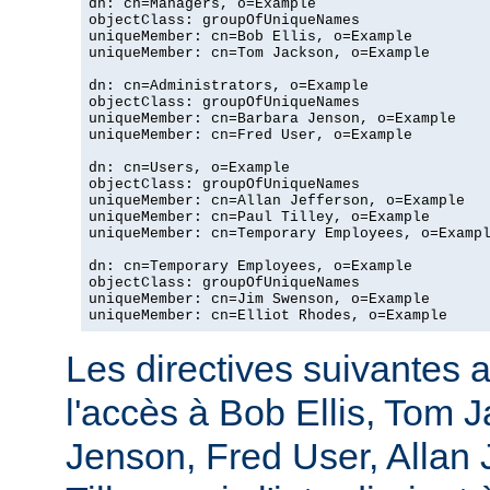
dn: cn=Managers, o=Example

objectClass: groupOfUniqueNames

uniqueMember: cn=Bob Ellis, o=Example

uniqueMember: cn=Tom Jackson, o=Example

dn: cn=Administrators, o=Example

objectClass: groupOfUniqueNames

uniqueMember: cn=Barbara Jenson, o=Example

uniqueMember: cn=Fred User, o=Example

dn: cn=Users, o=Example

objectClass: groupOfUniqueNames

uniqueMember: cn=Allan Jefferson, o=Example

uniqueMember: cn=Paul Tilley, o=Example

uniqueMember: cn=Temporary Employees, o=Exampl
dn: cn=Temporary Employees, o=Example

objectClass: groupOfUniqueNames

uniqueMember: cn=Jim Swenson, o=Example

uniqueMember: cn=Elliot Rhodes, o=Example
Les directives suivantes a
l'accès à Bob Ellis, Tom 
Jenson, Fred User, Allan J