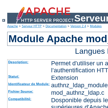
Serveu
Apache
>
Serveur HTTP
>
Documentation
>
Version 2.4
>
Modules
Module Apache mod
Langues 
Permet d'utiliser un
Description:
l'authentification HT
Extension
Statut:
authnz_ldap_module
Identificateur de Module:
mod_authnz_ldap.c
Fichier Source:
Dosponible depuis le
Compatibilité:
supérieures d'Apach