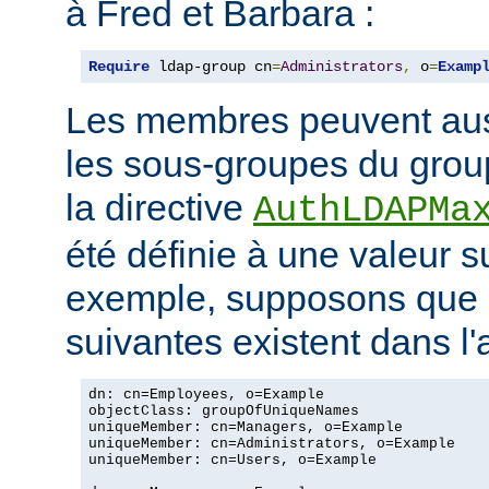
à Fred et Barbara :
Require
 ldap-group cn
=
Administrators
,
 o
=
Examp
Les membres peuvent aus
les sous-groupes du grou
la directive
AuthLDAPMa
été définie à une valeur s
exemple, supposons que 
suivantes existent dans l
dn: cn=Employees, o=Example

objectClass: groupOfUniqueNames

uniqueMember: cn=Managers, o=Example

uniqueMember: cn=Administrators, o=Example

uniqueMember: cn=Users, o=Example
